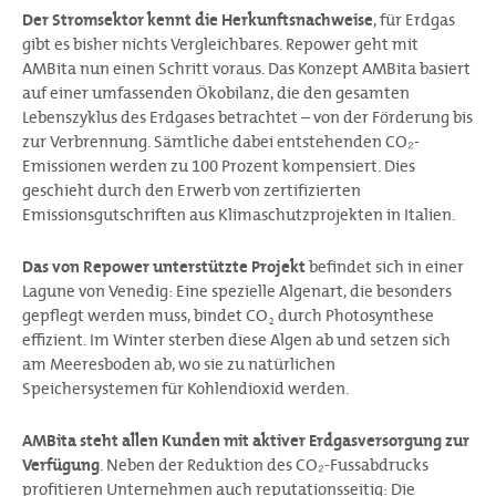
Der Stromsektor kennt die Herkunftsnachweise
, für Erdgas
gibt es bisher nichts Vergleichbares. Repower geht mit
AMBita nun einen Schritt voraus. Das Konzept AMBita basiert
auf einer umfassenden Ökobilanz, die den gesamten
Lebenszyklus des Erdgases betrachtet – von der Förderung bis
zur Verbrennung. Sämtliche dabei entstehenden CO₂-
Emissionen werden zu 100 Prozent kompensiert. Dies
geschieht durch den Erwerb von zertifizierten
Emissionsgutschriften aus Klimaschutzprojekten in Italien.
Das von Repower unterstützte Projekt
befindet sich in einer
Lagune von Venedig: Eine spezielle Algenart, die besonders
gepflegt werden muss, bindet CO
durch Photosynthese
2
effizient. Im Winter sterben diese Algen ab und setzen sich
am Meeresboden ab, wo sie zu natürlichen
Speichersystemen für Kohlendioxid werden.
AMBita steht allen Kunden mit aktiver Erdgasversorgung zur
Verfügung
. Neben der Reduktion des CO₂-Fussabdrucks
profitieren Unternehmen auch reputationsseitig: Die