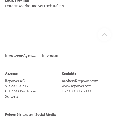
Lucia Trevisani
Leiterin Marketing Vertrieb Italien
Investoren-Agenda
Impressum
Adresse
Kontakte
Repower AG
medien@repower.com
Via da Clalt 12
www.repower.com
CH-7742 Poschiavo
T +41 81 839 7111
Schweiz
Folgen Sie uns auf Social Media