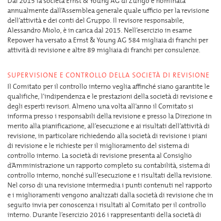
Dal 2015 la società Ernst & Young AG di Zurigo è nominata
annualmente dall’Assemblea generale quale ufficio per la revisione
dell’attività e dei conti del Gruppo. Il revisore responsabile,
Alessandro Miolo, è in carica dal 2015. Nell’esercizio in esame
Repower ha versato a Ernst & Young AG 584 migliaia di franchi per
attività di revisione e altre 89 migliaia di franchi per consulenze.
SUPERVISIONE E CONTROLLO DELLA SOCIETÀ DI REVISIONE
Il Comitato per il controllo interno veglia affinché siano garantite le
qualifiche, l’indipendenza e le prestazioni della società di revisione e
degli esperti revisori. Almeno una volta all’anno il Comitato si
informa presso i responsabili della revisione e presso la Direzione in
merito alla pianificazione, all’esecuzione e ai risultati dell’attività di
revisione, in particolare richiedendo alla società di revisione i piani
di revisione e le richieste per il miglioramento del sistema di
controllo interno. La società di revisione presenta al Consiglio
d’Amministrazione un rapporto completo su contabilità, sistema di
controllo interno, nonché sull’esecuzione e i risultati della revisione.
Nel corso di una revisione intermedia i punti contenuti nel rapporto
e i miglioramenti vengono analizzati dalla società di revisione che in
seguito invia per conoscenza i risultati al Comitato per il controllo
interno. Durante l’esercizio 2016 i rappresentanti della società di