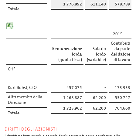
1.776.892
611.140
578.789
Totale
2015
Contributi
Remunerazione
Salario
da parte
lorda
lordo
del datore
(quota fissa)
(variabile)
di lavoro
CHF
Kurt Bobst, CEO
457.075
-
173.933
Altri membri della
1.268.887
62.200
530.727
Direzione
1.725.962
62.200
704.660
Totale
DIRITTI DEGLI AZIONISTI