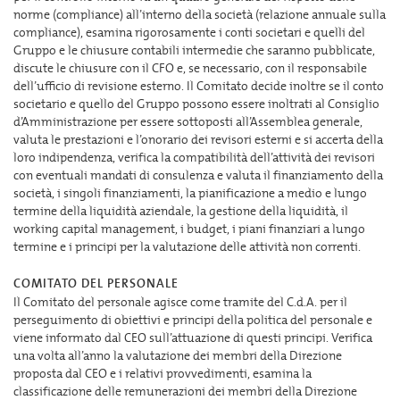
norme (compliance) all’interno della società (relazione annuale sulla
compliance), esamina rigorosamente i conti societari e quelli del
Gruppo e le chiusure contabili intermedie che saranno pubblicate,
discute le chiusure con il CFO e, se necessario, con il responsabile
dell’ufficio di revisione esterno. Il Comitato decide inoltre se il conto
societario e quello del Gruppo possono essere inoltrati al Consiglio
d’Amministrazione per essere sottoposti all’Assemblea generale,
valuta le prestazioni e l’onorario dei revisori esterni e si accerta della
loro indipendenza, verifica la compatibilità dell’attività dei revisori
con eventuali mandati di consulenza e valuta il finanziamento della
società, i singoli finanziamenti, la pianificazione a medio e lungo
termine della liquidità aziendale, la gestione della liquidità, il
working capital management, i budget, i piani finanziari a lungo
termine e i principi per la valutazione delle attività non correnti.
COMITATO DEL PERSONALE
Il Comitato del personale agisce come tramite del C.d.A. per il
perseguimento di obiettivi e principi della politica del personale e
viene informato dal CEO sull’attuazione di questi principi. Verifica
una volta all’anno la valutazione dei membri della Direzione
proposta dal CEO e i relativi provvedimenti, esamina la
classificazione delle remunerazioni dei membri della Direzione