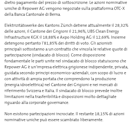
dietro pagamento del prezzo di sottoscrizione. Le azioni nominative
uniche di Repower AG vengono negoziate sulla piattaforma OTC-X
della Banca Cantonale di Berna.
Elektrizitätswerke des Kantons Zürich detiene attualmente il 28,32%
delle azioni, il Cantone dei Grigioni il 21,96%, UBS Clean Energy
Infrastructure KGK il 18,88% e Axpo Holding AG il 12,69%. Insieme
detengono pertanto l’81,85% dei diritti di voto. Gli azionisti
principali sottostanno a un contratto che vincola le relative quote di
partecipazione (sindacato di blocco). Come disposizione
fondamentale le parti unite nel sindacato di blocco statuiscono che
Repower AG è un’impresa elettrica grigionese indipendente, privata,
guidata secondo principi economico-aziendali, con scopo di lucro e
con attività di ampia portata che comprendono la produzione
(energia idroelettrica) nel Cantone dei Grigioni e nei mercati di
riferimento Svizzera e Italia. Il sindacato di blocco prevede inoltre
limitazioni nella trasferibilità e disposizioni molto dettagliate
riguardo alla corporate governance.
Non esistono partecipazioni incrociate. Il restante 18,15% di azioni
nominative uniche può essere scambiato liberamente.