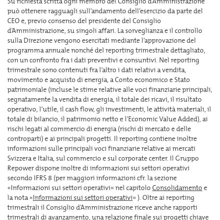
Su richiesta scritta ogni membro del Consiglio d’Amministrazione
può ottenere ragguagli sull’andamento dell’esercizio da parte del
CEO e, previo consenso del presidente del Consiglio
d’Amministrazione, su singoli affari. La sorveglianza e il controllo
sulla Direzione vengono esercitati mediante l’approvazione del
programma annuale nonché del reporting trimestrale dettagliato,
con un confronto fra i dati preventivi e consuntivi. Nel reporting
trimestrale sono contenuti fra l’altro i dati relativi a vendita,
movimento e acquisto di energia, a Conto economico e Stato
patrimoniale (incluse le stime relative alle voci finanziarie principali,
segnatamente la vendita di energia, il totale dei ricavi, il risultato
operativo, l’utile, il cash flow, gli investimenti, le attività materiali, il
totale di bilancio, il patrimonio netto e l’Economic Value Added), ai
rischi legati al commercio di energia (rischi di mercato e delle
controparti) e ai principali progetti. Il reporting contiene inoltre
informazioni sulle principali voci finanziarie relative ai mercati
Svizzera e Italia, sul commercio e sul corporate center. Il Gruppo
Repower dispone inoltre di informazioni sui settori operativi
secondo IFRS 8 (per maggiori informazioni cfr. la sezione
«Informazioni sui settori operativi» nel capitolo
Consolidamento
e
la nota «
Informazioni sui settori operativi
» ). Oltre ai reporting
trimestrali il Consiglio d’Amministrazione riceve anche rapporti
trimestrali di avanzamento, una relazione finale sui progetti chiave