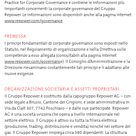
Practice for Corporate Governance e contiene le informazioni più
importanti concernenti la corporate governance del Gruppo
Repower. Le informazioni sono disponibili anche alla pagina internet
www.repower.com/governance
.
PREMESSA
I principi fondamentali di corporate governance sono esposti nello
Statuto, nel Regolamento di organizzazione e nella Direttiva sulle
competenze a esso allegata (consultabili alla pagina internet
www.repower.com/governanc
e). Il Consiglio d’Amministrazione e la
Direzione riesaminano costantemente tali principi e li adattano alle
nuove esigenze.
ORGANIZZAZIONE SOCIETARIA E ASSETTI PROPRIETARI
Il Gruppo Repower è costituito dalla capogruppo Repower AG – con
sede legale a Brusio, Cantone dei Grigioni, e sede amministrativa in
Via da Clalt 307, 7742 Poschiavo – e dalle sue partecipate. Repower
AG è una società svizzera che opera a livello internazionale nel
settore elettrico. Il Gruppo è attivo su tutta la filiera elettrica
(produzione, trading, distribuzione e vendita) nonché nel settore del
gas. Il Gruppo Repower impiega circa 580 dipendenti. La struttura