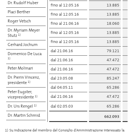
Dr. Rudolf Huber
fino al 12.05.16
13.885
Placi Berther
fino al 12.05.16
13.885
Roger Vetsch
fino al 21.06.16
18.060
Dr. Myriam Meyer
fino al 12.05.16
13.885
Stutz
1)
fino al 12.05.16
13.885
Gerhard Jochum
dal 21.06.16
79.121
Domenico De Luca
1)
dal 21.06.16
47.472
Peter Molinari
dal 21.06.16
47.472
Dr. Pierin Vincenz,
dal 23.05.08
85.247
presidente
1)
dal 04.05.11
65.286
Peter Eugster,
dal 21.06.16
47.472
vicepresidente
1)
Dr. Urs Rengel
1)
dal 02.05.03
65.286
Dr. Martin Schmid
662.093
Claudio Lardi
1)
Su indicazione del membro del Consiglio d'Amministrazione interessato la