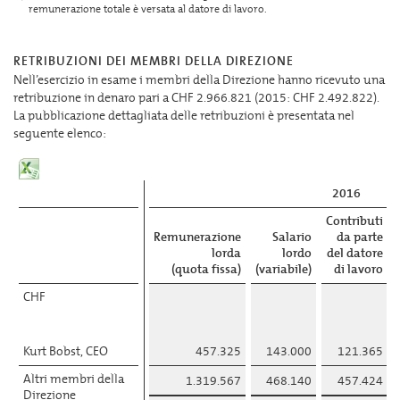
Roland Leuenberger
remunerazione totale è versata al datore di lavoro.
1)
Rolf W. Mathis
1)
RETRIBUZIONI DEI MEMBRI DELLA DIREZIONE
Nell’esercizio in esame i membri della Direzione hanno ricevuto una
Totale
retribuzione in denaro pari a CHF 2.966.821 (2015: CHF 2.492.822).
La pubblicazione dettagliata delle retribuzioni è presentata nel
seguente elenco:
2016
Contributi
Remunerazione
Salario
da parte
lorda
lordo
del datore
(quota fissa)
(variabile)
di lavoro
CHF
Kurt Bobst, CEO
457.325
143.000
121.365
Altri membri della
1.319.567
468.140
457.424
Direzione