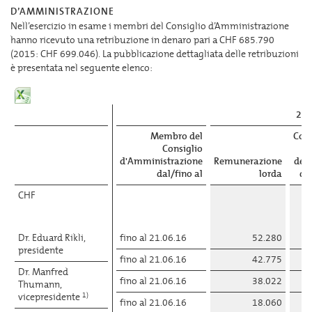
D’AMMINISTRAZIONE
Nell’esercizio in esame i membri del Consiglio d’Amministrazione
hanno ricevuto una retribuzione in denaro pari a CHF 685.790
(2015: CHF 699.046). La pubblicazione dettagliata delle retribuzioni
è presentata nel seguente elenco:
20
Membro del
Cont
Consiglio
da
d'Amministrazione
Remunerazione
del 
dal/fino al
lorda
di
CHF
Dr. Eduard Rikli,
fino al 21.06.16
52.280
presidente
fino al 21.06.16
42.775
Dr. Manfred
fino al 21.06.16
38.022
Thumann,
vicepresidente
1)
fino al 21.06.16
18.060