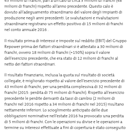
45 milioni di franchi, pari a un calo di circa 3 milioni di franchi (48
milioni di franchi) rispetto all’anno precedente. Questo calo è
dovuto all’adeguamento straordinario del valore degli impianti di
produzione negli anni precedenti. Le svalutazioni e rivalutazioni
straordinarie registrano un effetto positivo di 15 milioni di franchi
nel conto annuale 2016 .
Il risultato prima di interessi e imposte sul reddito (EBIT) del Gruppo
Repower prima dei fattori straordinari si è attestato a 30 milioni di
franchi, ovvero 18 milioni di franchi (+150%) sopra il valore
dell’esercizio precedente, che era stato di 12 milioni di franchi al
netto dei fattori straordinari.
Il risultato finanziario, inclusa la quota sul risultato di società
collegate, è migliorato rispetto al valore dell’esercizio precedente di
43 milioni di franchi, per una perdita complessiva di 32 milioni di
franchi (2015: perdita di 75 milioni di franchi). Rispetto all’esercizio
precedente le perdite derivanti da tassi di cambio (2 milioni di
franchi nel 2016 rispetto a 34 milioni di franchi nel 2015) risultano
nettamente inferiori. Lo scioglimento anticipato delle due
obbligazioni nominative nell’estate 2016 ha provocato una perdita
di 5 milioni di franchi. Con le operazioni su divise e le operazioni a
termine su interessi effettuate a fini di copertura è stato conseguito