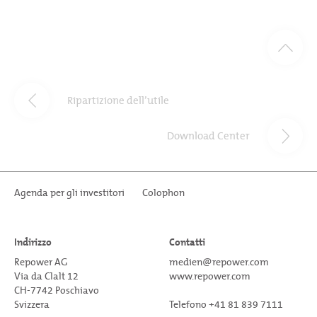
Ripartizione dell’utile
Download Center
Agenda per gli investitori
Colophon
Indirizzo
Contatti
Repower AG
medien@repower.com
Via da Clalt 12
www.repower.com
CH-7742 Poschiavo
Svizzera
Telefono +41 81 839 7111