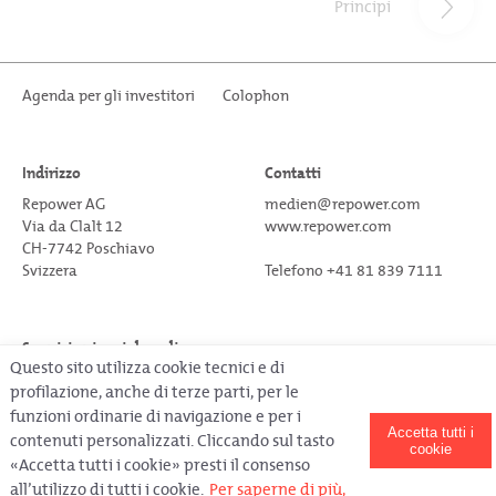
Principi
Agenda per gli investitori
Colophon
Indirizzo
Contatti
Repower AG
medien@repower.com
Via da Clalt 12
www.repower.com
CH-7742 Poschiavo
Svizzera
Telefono +41 81 839 7111
Seguici sui social media
Questo sito utilizza cookie tecnici e di
profilazione, anche di terze parti, per le
funzioni ordinarie di navigazione e per i
Accetta tutti i
contenuti personalizzati. Cliccando sul tasto
cookie
«Accetta tutti i cookie» presti il consenso
Copyright © Repower 2020.
All rights reserved.
all’utilizzo di tutti i cookie.
Per saperne di più,
Ultimo aggiornamento il 08.04.2021