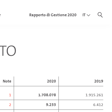
r
Rapporto di Gestione 2020
IT
EN
DE
o
TO
to
tto consolidato
lidato
isione
to
Note
2020
2019
isione
1
1.708.078
1.915.261
2
9.233
6.412