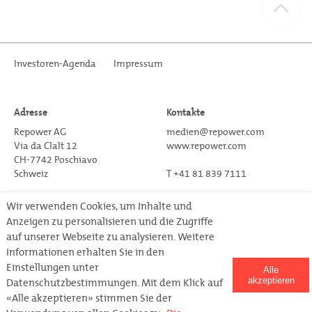
Investoren-Agenda
Impressum
Adresse
Kontakte
Repower AG
medien@repower.com
Via da Clalt 12
www.repower.com
CH-7742 Poschiavo
Schweiz
T +41 81 839 7111
Wir verwenden Cookies, um Inhalte und
Anzeigen zu personalisieren und die Zugriffe
Folgen Sie uns auf Social Media
auf unserer Webseite zu analysieren. Weitere
Informationen erhalten Sie in den
Einstellungen unter
Alle
akzeptieren
Datenschutzbestimmungen. Mit dem Klick auf
Copyright © Repower 2020.
All rights reserved.
«Alle akzeptieren» stimmen Sie der
Letztes Update am 08.04.2021