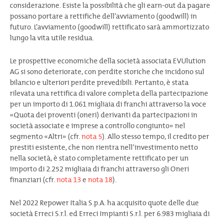
considerazione. Esiste la possibilità che gli earn-out da pagare
possano portare a rettifiche dell’avviamento (goodwill) in
futuro. L’avviamento (goodwill) rettificato sarà ammortizzato
lungo la vita utile residua.
Le prospettive economiche della società associata EVUlution
AG si sono deteriorate, con perdite storiche che incidono sul
bilancio e ulteriori perdite prevedibili. Pertanto, è stata
rilevata una rettifica di valore completa della partecipazione
per un importo di 1.061 migliaia di franchi attraverso la voce
«Quota dei proventi (oneri) derivanti da partecipazioni in
società associate e imprese a controllo congiunto» nel
segmento «Altri» (cfr.
nota 5
). Allo stesso tempo, il credito per
prestiti esistente, che non rientra nell’investimento netto
nella società, è stato completamente rettificato per un
importo di 2.252 migliaia di franchi attraverso gli Oneri
finanziari (cfr.
nota 13
e
nota 18
).
Nel 2022 Repower Italia S.p.A. ha acquisito quote delle due
società Erreci S.r.l. ed Erreci Impianti S.r.l. per 6.983 migliaia di