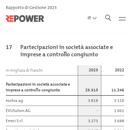
Rapporto di Gestione 2023
IT
EN
DE
17
Partecipazioni in società associate e
imprese a controllo congiunto
2023
2022
in migliaia di franchi
Partecipazioni in società associate e
imprese a controllo congiunto
25.513
11.246
esolva ag
3.818
3.110
EVUlution AG
-
1.061
Erreci S.r.l.
3.273
3.688