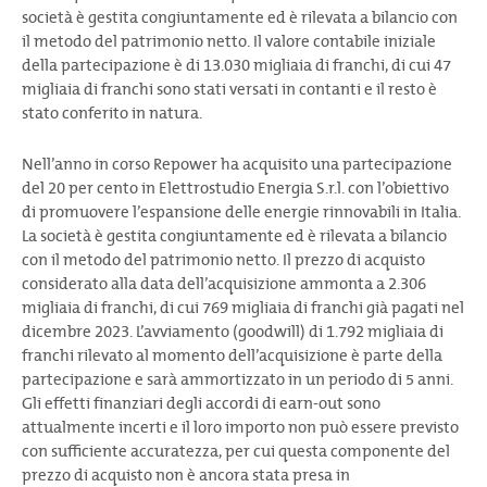
società è gestita congiuntamente ed è rilevata a bilancio con
il metodo del patrimonio netto. Il valore contabile iniziale
della partecipazione è di 13.030 migliaia di franchi, di cui 47
migliaia di franchi sono stati versati in contanti e il resto è
stato conferito in natura.
Nell’anno in corso Repower ha acquisito una partecipazione
del 20 per cento in Elettrostudio Energia S.r.l. con l’obiettivo
di promuovere l’espansione delle energie rinnovabili in Italia.
La società è gestita congiuntamente ed è rilevata a bilancio
con il metodo del patrimonio netto. Il prezzo di acquisto
considerato alla data dell’acquisizione ammonta a 2.306
migliaia di franchi, di cui 769 migliaia di franchi già pagati nel
dicembre 2023. L’avviamento (goodwill) di 1.792 migliaia di
franchi rilevato al momento dell’acquisizione è parte della
partecipazione e sarà ammortizzato in un periodo di 5 anni.
Gli effetti finanziari degli accordi di earn-out sono
attualmente incerti e il loro importo non può essere previsto
con sufficiente accuratezza, per cui questa componente del
prezzo di acquisto non è ancora stata presa in