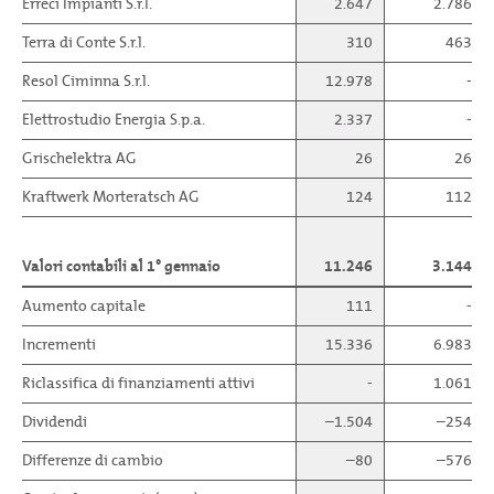
Erreci Impianti S.r.l.
2.647
2.786
Terra di Conte S.r.l.
310
463
Resol Ciminna S.r.l.
12.978
-
Elettrostudio Energia S.p.a.
2.337
-
Grischelektra AG
26
26
Kraftwerk Morteratsch AG
124
112
Valori contabili al 1° gennaio
11.246
3.144
Aumento capitale
111
-
Incrementi
15.336
6.983
Riclassifica di finanziamenti attivi
-
1.061
Dividendi
–1.504
–254
Differenze di cambio
–80
–576