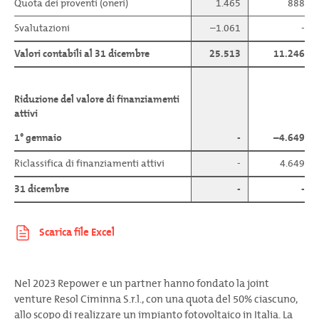
Quota dei proventi (oneri)
1.465
888
Svalutazioni
–1.061
-
Valori contabili al 31 dicembre
25.513
11.246
Riduzione del valore di finanziamenti
attivi
1° gennaio
-
–4.649
Riclassifica di finanziamenti attivi
-
4.649
31 dicembre
-
-
Nel 2023 Repower e un partner hanno fondato la joint
venture Resol Ciminna S.r.l., con una quota del 50% ciascuno,
allo scopo di realizzare un impianto fotovoltaico in Italia. La