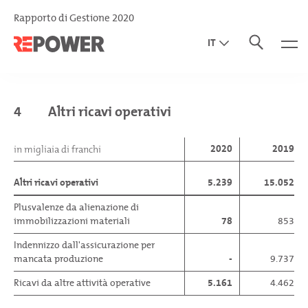
Rapporto di Gestione 2020
IT
EN
DE
4
Altri ricavi operativi
2020
2019
in migliaia di franchi
Altri ricavi operativi
5.239
15.052
Plusvalenze da alienazione di
immobilizzazioni materiali
78
853
Indennizzo dall'assicurazione per
mancata produzione
-
9.737
Ricavi da altre attività operative
5.161
4.462