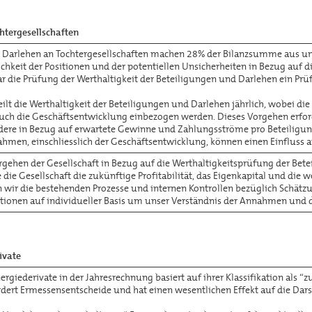
htergesellschaften
 Darlehen an Tochtergesellschaften machen 28% der Bilanzsumme aus und
hkeit der Positionen und der potentiellen Unsicherheiten in Bezug auf die
ar die Prüfung der Werthaltigkeit der Beteiligungen und Darlehen ein P
eilt die Werthaltigkeit der Beteiligungen und Darlehen jährlich, wobei die
 auch die Geschäftsentwicklung einbezogen werden. Dieses Vorgehen erf
ndere in Bezug auf erwartete Gewinne und Zahlungsströme pro Beteili
men, einschliesslich der Geschäftsentwicklung, können einen Einfluss au
rgehen der Gesellschaft in Bezug auf die Werthaltigkeitsprüfung der Bet
 die Gesellschaft die zukünftige Profitabilität, das Eigenkapital und di
n wir die bestehenden Prozesse und internen Kontrollen bezüglich Schät
sitionen auf individueller Basis um unser Verständnis der Annahmen und 
ivate
rgiederivate in der Jahresrechnung basiert auf ihrer Klassifikation als
ordert Ermessensentscheide und hat einen wesentlichen Effekt auf die Dars