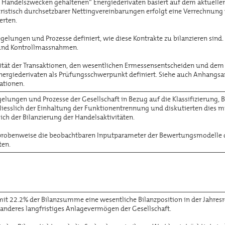
 Handelszwecken gehaltenen“ Energiederivaten basiert auf dem aktuelle
uristisch durchsetzbarer Nettingvereinbarungen erfolgt eine Verrechnung
rten.
egelungen und Prozesse definiert, wie diese Kontrakte zu bilanzieren sin
und Kontrollmassnahmen.
ität der Transaktionen, den wesentlichen Ermessensentscheiden und dem p
Energiederivaten als Prüfungsschwerpunkt definiert. Siehe auch Anhangsa
ationen.
gelungen und Prozesse der Gesellschaft in Bezug auf die Klassifizierung
liesslich der Einhaltung der Funktionentrennung und diskutierten dies mit
ch der Bilanzierung der Handelsaktivitäten.
probenweise die beobachtbaren Inputparameter der Bewertungsmodelle de
ten.
it 22.2% der Bilanzsumme eine wesentliche Bilanzposition in der Jahresr
anderes langfristiges Anlagevermögen der Gesellschaft.