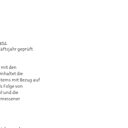
lanz
,
äftsjahr geprüft.
 mit den
inhaltet die
stems mit Bezug auf
ls Folge von
hl und die
emessener