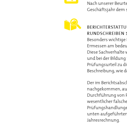
Nach unserer Beurt
Geschäftsjahr dem 
BERICHTERSTATT
RUNDSCHREIBEN 
Besonders wichtige 
Ermessen am bedeut
Diese Sachverhalte
und bei der Bildung
Prüfungsurteil zu d
Beschreibung, wie d
Der im Berichtsabsc
nachgekommen, auch
Durchführung von Pr
wesentlicher falsch
Prüfungshandlungen
unten aufgeführten 
Jahresrechnung.