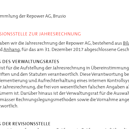
ammlung der Repower AG, Brusio
ISIONSSTELLE ZUR JAHRESRECHNUNG
 haben wir die Jahresrechnung der Repower AG, bestehend aus
Bi
nd
Anhang
, für das am 31. Dezember 2017 abgeschlossene Gesch
 DES VERWALTUNGSRATES
ist für die Aufstellung der Jahresrechnung in Übereinstimmung
riften und den Statuten verantwortlich. Diese Verantwortung be
lementierung und Aufrechterhaltung eines internen Kontrollsy
er Jahresrechnung, die frei von wesentlichen falschen Angaben a
tümern ist. Darüber hinaus ist der Verwaltungsrat für die Auswa
mässer Rechnungslegungsmethoden sowie die Vornahme ang
wortlich.
DER REVISIONSSTELLE