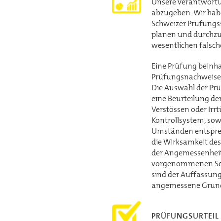
Unsere Verantwortun
abzugeben. Wir hab
Schweizer Prüfungs
planen und durchzuf
wesentlichen falsch
Eine Prüfung beinh
Prüfungsnachweisen
Die Auswahl der Prü
eine Beurteilung de
Verstössen oder Irrt
Kontrollsystem, sow
Umständen entsprec
die Wirksamkeit de
der Angemessenheit
vorgenommenen Sch
sind der Auffassung
angemessene Grundl
PRÜFUNGSURTEIL