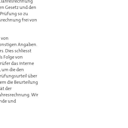
e Jahresrechnung
en Gesetz und den
Prüfung so zu
srechnung frei von
 von
sonstigen Angaben.
. Dies schliesst
ls Folge von
Prüfer das interne
, um die den
üfungsurteil über
em die Beurteilung
ät der
ahresrechnung. Wir
ende und