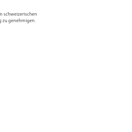
em schweizerischen
ng zu genehmigen.