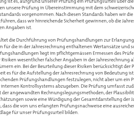
g ist es, aufgrund unserer Prüfung ein Prüfungsurteil über di
en unsere Prüfung in Übereinstimmung mit dem schweizerisch
standards vorgenommen. Nach diesen Standards haben wir die 
ühren, dass wir hinreichende Sicherheit gewinnen, ob die Jahre
en Angaben ist.
altet die Durchführung von Prüfungshandlungen zur Erlangung
 für die in der Jahresrechnung enthaltenen Wertansätze und 
fungshandlungen liegt im pflichtgemässen Ermessen des Prüfers
r Risiken wesentlicher falscher Angaben in der Jahresrechnung a
ümern ein. Bei der Beurteilung dieser Risiken berücksichtigt der 
eit es für die Aufstellung der Jahresrechnung von Bedeutung ist
henden Prüfungshandlungen festzulegen, nicht aber um ein Pr
s internen Kontrollsystems abzugeben. Die Prüfung umfasst zud
 der angewandten Rechnungslegungsmethoden, der Plausibilit
ätzungen sowie eine Würdigung der Gesamtdarstellung der J
, dass die von uns erlangten Prüfungsnachweise eine ausreich
age für unser Prüfungsurteil bilden.