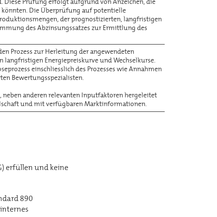
nd. Diese Prüfung erfolgt aufgrund von Anzeichen, die
n könnten. Die Überprüfung auf potentielle
oduktionsmengen, der prognostizierten, langfristigen
timmung des Abzinsungssatzes zur Ermittlung des
 den Prozess zur Herleitung der angewendeten
 langfristigen Energiepreiskurve und Wechselkurse.
oseprozess einschliesslich des Prozesses wie Annahmen
en Bewertungsspezialisten.
, neben anderen relevanten Inputfaktoren hergeleitet
llschaft und mit verfügbaren Marktinformationen.
) erfüllen und keine
andard 890
 internes