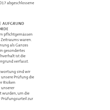
2017 abgeschlossene
TE AUFGRUND
ÖRDE
rem pflichtgemässen
 Zeitraums waren.
nung als Ganzes
ein gesondertes
verhalt ist die
ergrund verfasst.
twortung sind wir
 unsere Prüfung die
r Risiken
s unserer
t wurden, um die
 Prüfungsurteil zur