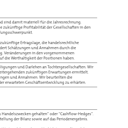
 sind damit materiell für die Jahresrechnung.
 zukünftige Profitabilität der Gesellschaften in den
rüfungsschwerpunkt.
 zukünftige Ertragslage, die handelsrechtliche
ordert Schätzungen und Annahmen durch die
gung. Veränderungen in den vorgenommenen
f die Werthaltigkeit der Positionen haben.
eiligungen und Darlehen an Tochtergesellschaften. Wir
e weitergehenden zukünftigen Erwartungen ermittelt.
zungen und Annahmen. Wir beurteilten die
der erwarteten Geschäftsentwicklung zu erhärten.
 “zu Handelszwecken gehalten” oder “Cashflow-Hedges”.
tellung der Bilanz sowie auf das Periodenergebnis.