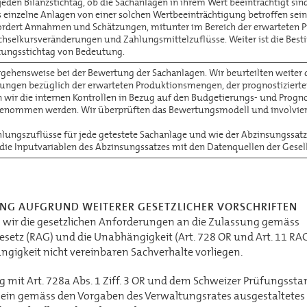
 jeden Bilanzstichtag, ob die Sachanlagen in ihrem Wert beeinträchtigt si
s einzelne Anlagen von einer solchen Wertbeeinträchtigung betroffen sei
dert Annahmen und Schätzungen, mitunter im Bereich der erwarteten Pr
chselkursveränderungen und Zahlungsmittelzuflüsse. Weiter ist die Bes
tungsstichtag von Bedeutung.
orgehensweise bei der Bewertung der Sachanlagen. Wir beurteilten weiter
gen bezüglich der erwarteten Produktionsmengen, der prognostizierten
n wir die internen Kontrollen in Bezug auf den Budgetierungs- und Progn
enommen werden. Wir überprüften das Bewertungsmodell und involviert
hlungszuflüsse für jede getestete Sachanlage und wie der Abzinsungssatz
 die Inputvariablen des Abzinsungssatzes mit den Datenquellen der Gese
UNG AUFGRUND WEITERER GESETZLICHER VORSCHRIFTEN
s wir die gesetzlichen Anforderungen an die Zulassung gemäss
esetz (RAG) und die Unabhängigkeit (Art. 728 OR und Art. 11 RAG
gigkeit nicht vereinbaren Sachverhalte vorliegen.
mit Art. 728a Abs. 1 Ziff. 3 OR und dem Schweizer Prüfungsst
s ein gemäss den Vorgaben des Verwaltungsrates ausgestaltetes