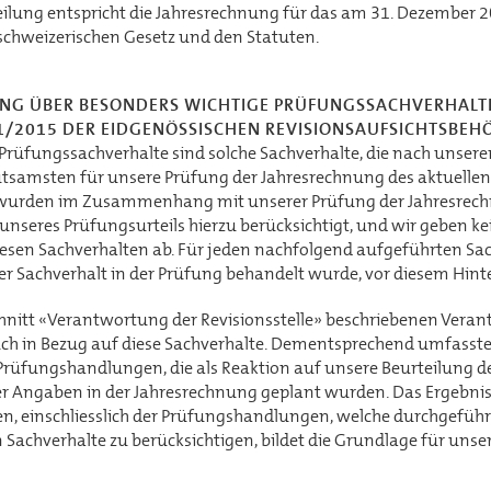
eilung entspricht die Jahresrechnung für das am 31. Dezember 
schweizerischen Gesetz und den Statuten.
UNG ÜBER BESONDERS WICHTIGE PRÜFUNGSSACHVERHAL
1/2015 DER EIDGENÖSSISCHEN REVISIONSAUFSICHTSBEH
Prüfungssachverhalte sind solche Sachverhalte, die nach unse
samsten für unsere Prüfung der Jahresrechnung des aktuellen
 wurden im Zusammenhang mit unserer Prüfung der Jahresrech
 unseres Prüfungsurteils hierzu berücksichtigt, und wir geben k
iesen Sachverhalten ab. Für jeden nachfolgend aufgeführten Sach
er Sachverhalt in der Prüfung behandelt wurde, vor diesem Hint
hnitt «Verantwortung der Revisionsstelle» beschriebenen Veran
 in Bezug auf diese Sachverhalte. Dementsprechend umfasste
üfungshandlungen, die als Reaktion auf unsere Beurteilung de
er Angaben in der Jahresrechnung geplant wurden. Das Ergebni
, einschliesslich der Prüfungshandlungen, welche durchgeführ
Sachverhalte zu berücksichtigen, bildet die Grundlage für unser