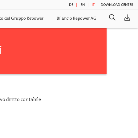
DE
EN
IT
DOWNLOAD CENTER
Search
ato del Gruppo Repower
Bilancio Repower AG
for:
i
ovo diritto contabile