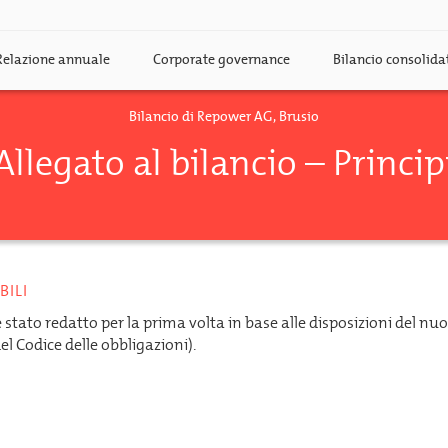
Relazione annuale
Corporate governance
Bilancio consolid
Bilancio di Repower AG, Brusio
Allegato al bilancio – Princip
BILI
è stato redatto per la prima volta in base alle disposizioni del nu
del Codice delle obbligazioni).