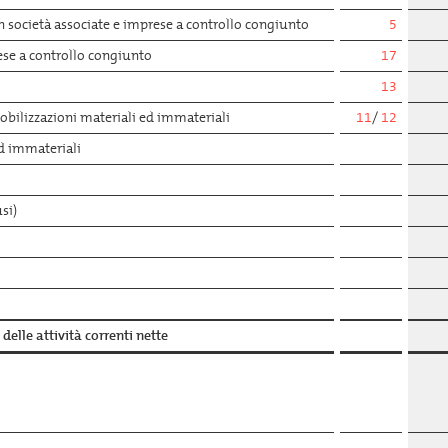
in società associate e imprese a controllo congiunto
5
ese a controllo congiunto
17
13
bilizzazioni materiali ed immateriali
11
/
12
ed immateriali
si)
delle attività correnti nette