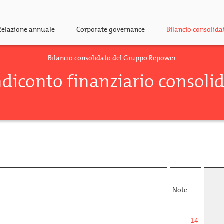
Relazione annuale
Corporate governance
Bilancio consolid
Bilancio consolidato del Gruppo Repower
diconto finanziario consoli
Note
14