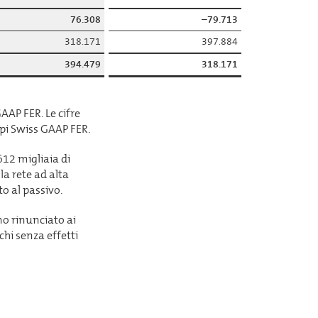
76.308
–79.713
318.171
397.884
394.479
318.171
GAAP FER. Le cifre
pi Swiss GAAP FER.
612 migliaia di
a rete ad alta
to al passivo.
no rinunciato ai
chi senza effetti