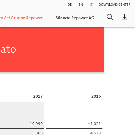
DE
EN
IT
DOWNLOAD CENTER
Search
ato del Gruppo Repower
Bilancio Repower AG
for:
dato
2017
2016
19.999
–1.021
–363
–4.673