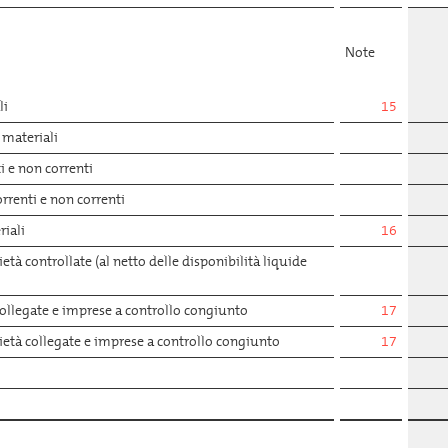
Note
li
15
 materiali
i e non correnti
orrenti e non correnti
iali
16
età controllate (al netto delle disponibilità liquide
collegate e imprese a controllo congiunto
17
cietà collegate e imprese a controllo congiunto
17