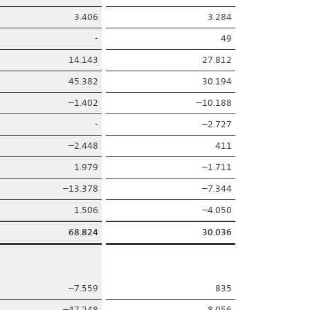
3.406
3.284
-
49
14.143
27.812
45.382
30.194
–1.402
–10.188
-
–2.727
–2.448
411
1.979
–1.711
–13.378
–7.344
1.506
–4.050
68.824
30.036
–7.559
835
–47.248
8.056