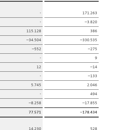
-
171.263
-
–3.820
115.128
386
–34.504
–330.535
–552
–275
-
9
12
–14
-
–133
5.745
2.046
-
494
–8.258
–17.855
77.571
–178.434
14.230
528