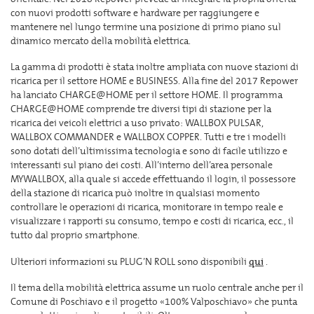
con nuovi prodotti software e hardware per raggiungere e
mantenere nel lungo termine una posizione di primo piano sul
dinamico mercato della mobilità elettrica.
La gamma di prodotti è stata inoltre ampliata con nuove stazioni di
ricarica per il settore HOME e BUSINESS. Alla fine del 2017 Repower
ha lanciato CHARGE@HOME per il settore HOME. Il programma
CHARGE@HOME comprende tre diversi tipi di stazione per la
ricarica dei veicoli elettrici a uso privato: WALLBOX PULSAR,
WALLBOX COMMANDER e WALLBOX COPPER. Tutti e tre i modelli
sono dotati dell’ultimissima tecnologia e sono di facile utilizzo e
interessanti sul piano dei costi. All’interno dell’area personale
MYWALLBOX, alla quale si accede effettuando il login, il possessore
della stazione di ricarica può inoltre in qualsiasi momento
controllare le operazioni di ricarica, monitorare in tempo reale e
visualizzare i rapporti su consumo, tempo e costi di ricarica, ecc., il
tutto dal proprio smartphone.
Ulteriori informazioni su PLUG’N ROLL sono disponibili
qui
.
Il tema della mobilità elettrica assume un ruolo centrale anche per il
Comune di Poschiavo e il progetto «100% Valposchiavo» che punta