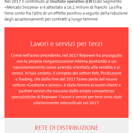
Nel 2017 il contributo al
risultato operativo (EBIT)
del Segmento
«Mercato Svizzera» si è attestato a 16,1 milioni di franchi. La cifra
tiene conto fra l’altro di un effetto positivo a seguito della riduzione
degli accantonamenti per contratti a lungo termine.
Lavori e servizi per terzi
Come nell’anno precedente, nel 2017 Repower ha proseguito
con la propria riorganizzazione interna puntando a un
riposizionamento come azienda orientata alla vendita e ai
servizi. In tale ambito, il compito dei settori Reti, Produzione
e Trading, che dalla fine del 2017 fanno parte del nuovo
settore «Gestione e servizi», è stato fornire ai nostri clienti e
partner servizi che nascono dalle ampie competenze
specialistiche di Repower. I lavori e servizi per terzi sono stati
ulteriormente intensificati nel 2017.
RETE DI DISTRIBUZIONE