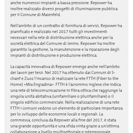
anche numerosi impianti a bassa pressione. Repower ha
inoltre realizzato diversi progetti di illuminazione pubblica
per il Comune di Maienfeld.
Nell’ambito di un contratto di fornitura di servizi, Repower ha
pianificato e realizzato nel 2017 tutti gli investimenti
necessari nella rete di distribuzione elettrica anche per la
società elettrica del Comune di Jenins. Repower ha inoltre
garantito la gestione, la manutenzione e la riparazione degli
impianti di distribuzione e produzione elettrica.
La capacità innovativa di Repower emerge anche nell’ambito
dei lavori per terzi. Nel 2017 ha ottenuto dai Comuni di S-
chanf e Zuoz l’incarico di realizzare la rete FTTH (Fiber to the
Home) «Mia Engiadina». FTTH è l’acronimo inglese che indica
una rete di telecomunicazione in fibra ottica che raggiunge la
singola unità abitativa (unifamiliare o plurifamiliare) o il
singolo edificio commerciale. Nella realizzazione di una rete
FTTH i comuni vedono un elemento di particolare importanza
per lo sviluppo delle economie locali e regionali. La
commessa, conclusa da Repower alla fine del 2017, è stata
una grande opportunità e una sfida vinta grazie a un’ottima
collaborazione a livello multisettoriale e interregionale.