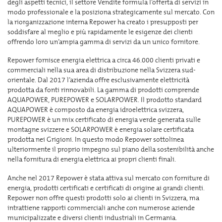
degli aspetti tecnici, il settore Vendite formula l’offerta di servizi in
modo professionale e la posiziona strategicamente sul mercato. Con
la riorganizzazione interna Repower ha creato i presupposti per
soddisfare al meglio e più rapidamente le esigenze dei clienti
offrendo loro un’ampia gamma di servizi da un unico fornitore.
Repower fornisce energia elettrica a circa 46.000 clienti privati e
commerciali nella sua area di distribuzione nella Svizzera sud-
orientale. Dal 2017 l’azienda offre esclusivamente elettricità
prodotta da fonti rinnovabili. La gamma di prodotti comprende
AQUAPOWER, PUREPOWER e SOLARPOWER. Il prodotto standard
AQUAPOWER è composto da energia idroelettrica svizzera,
PUREPOWER è un mix certificato di energia verde generata sulle
montagne svizzere e SOLARPOWER è energia solare certificata
prodotta nei Grigioni. In questo modo Repower sottolinea
ulteriormente il proprio impegno sul piano della sostenibilità anche
nella fornitura di energia elettrica ai propri clienti finali.
Anche nel 2017 Repower è stata attiva sul mercato con forniture di
energia, prodotti certificati e certificati di origine ai grandi clienti.
Repower non offre questi prodotti solo ai clienti in Svizzera, ma
intrattiene rapporti commerciali anche con numerose aziende
municipalizzate e diversi clienti industriali in Germania.