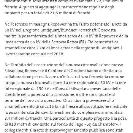
investimenti si sono attestati complessivamente a 22,7 milioni di
franchi. A questi si aggiunge la manutenzione regolare degli
impianti per un totale di 21,6 milioni di franchi.
Nell’esercizio in rassegna Repower ha tra l’altro potenziato la rete da
50 kV nella regione Landquart/Bündner Herrschaft. È prevista
inoltre la posa interrata della linea aerea da 50 kV di Repower e della
linea aerea da 66 kV della Ferrovia Retica (FR). Ciò consentirà di
smantellare circa 2 km di linea aerea nella regione di Landquart. I
lavori saranno conclusi nel 2018.
Nell’ambito della costruzione della nuova circonvallazione presso
Silvaplana, Repower e il Cantone dei Grigioni hanno definito una
collaborazione per realizzare un’infrastruttura ferroviaria comune
lungo la nuova circonvallazione. La rete regionale da 60 kV e la rete
interregionale da 150 kV nell’area di Silvaplana presentano delle
strettoie nella potenza di trasmissione, inoltre sono giunte al
termine del loro ciclo operativo. Ora si dovrà provvedere allo
smantellamento di circa 15 km di linea e alla sostituzione mediante
la posa interrata dei cavi. L’investimento complessivo ammonta a
8,4 milioni di franchi. Una particolarità di questo progetto è la posa
di 810 metri di cavidotto sul fondo del lago «Lej da Champfèr». I
collegamenti alla rete di approvvigionamento pubblica sono stati