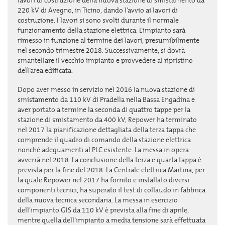
lavori di costruzione della nuova stazione di smistamento da
220 kV di Avegno, in Ticino, dando l’avvio ai lavori di
costruzione. I lavori si sono svolti durante il normale
funzionamento della stazione elettrica. L’impianto sarà
rimesso in funzione al termine dei lavori, presumibilmente
nel secondo trimestre 2018. Successivamente, si dovrà
smantellare il vecchio impianto e provvedere al ripristino
dell’area edificata.
Dopo aver messo in servizio nel 2016 la nuova stazione di
smistamento da 110 kV di Pradella nella Bassa Engadina e
aver portato a termine la seconda di quattro tappe per la
stazione di smistamento da 400 kV, Repower ha terminato
nel 2017 la pianificazione dettagliata della terza tappa che
comprende il quadro di comando della stazione elettrica
nonché adeguamenti al PLC esistente. La messa in opera
avverrà nel 2018. La conclusione della terza e quarta tappa è
prevista per la fine del 2018. La Centrale elettrica Martina, per
la quale Repower nel 2017 ha fornito e installato diversi
componenti tecnici, ha superato il test di collaudo in fabbrica
della nuova tecnica secondaria. La messa in esercizio
dell’impianto GIS da 110 kV è prevista alla fine di aprile,
mentre quella dell’impianto a media tensione sarà effettuata