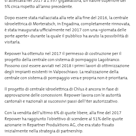
si attestava nel 2017 a 1.557 gigawattora, un valore superiore del
5% circa rispetto all’anno precedente.
Dopo essere stata riallacciata alla rete alla fine del 2016, la centrale
idroelettrica di Morteratsch, in Engadina, completamente rinnovata,
è stata inaugurata ufficialmente nel 2017 con una «giornata delle
porte aperte» durante la quale il pubblico ha avuto la possibilità di
visitarla.
Repower ha ottenuto nel 2017 il permesso di costruzione per il
progetto della centrale con sistema di pompaggio Lagobianco.
Possono così essere avviati nel 2018 i primi lavori di ottimizzazione
degli impianti esistenti in Valposchiavo. La realizzazione della
centrale con sistema di pompaggio vera e propria non è prioritaria.
Il progetto di centrale idroelettrica di Chlus è ancora in fase di
approvazione delle concessioni. Repower lavora con le autorità
cantonali e nazionali ai successivi passi dell’iter autorizzativo.
Con la vendita dell’ultimo 6% di quote libere, alla fine del 2017
Repower ha raggiunto l’obiettivo di scendere al 51% delle quote
azionarie in Repartner Produktions AG, che era stato fissato
inizialmente nella strategia di partnership.