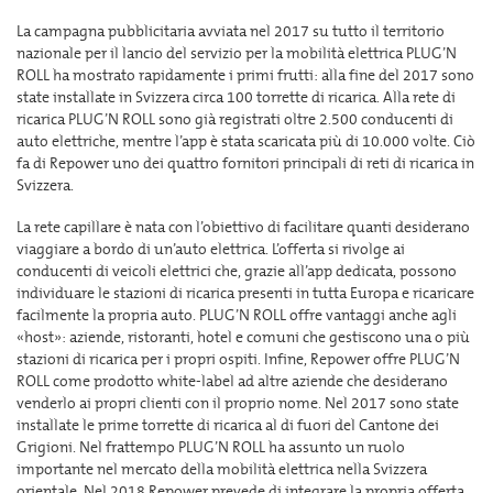
La campagna pubblicitaria avviata nel 2017 su tutto il territorio
nazionale per il lancio del servizio per la mobilità elettrica PLUG’N
ROLL ha mostrato rapidamente i primi frutti: alla fine del 2017 sono
state installate in Svizzera circa 100 torrette di ricarica. Alla rete di
ricarica PLUG’N ROLL sono già registrati oltre 2.500 conducenti di
auto elettriche, mentre l’app è stata scaricata più di 10.000 volte. Ciò
fa di Repower uno dei quattro fornitori principali di reti di ricarica in
Svizzera.
La rete capillare è nata con l’obiettivo di facilitare quanti desiderano
viaggiare a bordo di un’auto elettrica. L’offerta si rivolge ai
conducenti di veicoli elettrici che, grazie all’app dedicata, possono
individuare le stazioni di ricarica presenti in tutta Europa e ricaricare
facilmente la propria auto. PLUG’N ROLL offre vantaggi anche agli
«host»: aziende, ristoranti, hotel e comuni che gestiscono una o più
stazioni di ricarica per i propri ospiti. Infine, Repower offre PLUG’N
ROLL come prodotto white-label ad altre aziende che desiderano
venderlo ai propri clienti con il proprio nome. Nel 2017 sono state
installate le prime torrette di ricarica al di fuori del Cantone dei
Grigioni. Nel frattempo PLUG’N ROLL ha assunto un ruolo
importante nel mercato della mobilità elettrica nella Svizzera
orientale. Nel 2018 Repower prevede di integrare la propria offerta