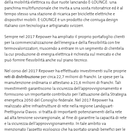
della mobilità elettrica su due ruote lanciando E-LOUNGE: una
panchina multifunzionale che invita a una sosta ristoratrice ed è al
tempo stesso una stazione di ricarica per biciclette elettriche e
dispositivi mobili. E-LOUNGE è un prodotto che coniuga design
italiano con tecnologia e artigianato svizzeri.
Sempre nel 2017 Repower ha ampliato il proprio portafoglio clienti
per la commercializzazione dell’energia e della flessibilità con tre
termovalorizzatori, riuscendo a entrare in un segmento di clientela
la cui produzione di energia elettrica è richiesta sul mercato e che
può fornire flessibilità anche sul piano tecnico.
Nel corso del 2017 Repower ha effettuato investimenti sulle proprie
reti di distribuzione
per circa 22,7 milioni di franchi. Le spese per la
manutenzione ordinaria si attestano a 21,6 milioni di franchi. Tali
investimenti garantiscono la sicurezza dell’approvvigionamento e
forniscono un importante contributo per l’attuazione della Strategia
energetica 2050 del Consiglio federale. Nel 2017 Repower ha
realizzato altre infrastrutture di rete nella regione Landquart-
Prettigovia-Davos: si tratta di importanti potenziamenti della rete
ad alta tensione sovraregionale, al fine di garantire la capacità di rete
e la sicurezza dell’approvvigionamento. In tale ambito va
menzionato l’aspetto ecologico che ha portato grandi benefici per le