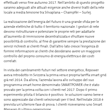
effettuati verso fine autunno 2017. Nell’ambito di questo progetto
saranno adeguati alle attuali esigenze anche diversi tratti della rete
locale a media tensione tra Silvaplana – Champfèr – Surlej.
La realizzazione dell’energia del futuro è una grande sfida per le
aziende elettriche di tutto il territorio nazionale. I gestori di rete
devono ristrutturare e potenziare le proprie reti per adattarle
all’aumento di immissione decentralizzata e sfruttare nuove
possibilità di controllo, al fine di garantire sempre la prestazione dei
servizi richiesti ai clienti finali. Dall’altro lato cresce l’esigenza di
fornire informazioni ai clienti che desiderano avere un maggiore
controllo del proprio consumo di energia elettrica e dei costi
correlati.
In vista dei cambiamenti futuri nel settore energetico, Repower
aveva introdotto in Svizzera la prima vera e propria tariffa smart grid
già nel 2014. Da allora, l’azienda lavora allo sviluppo del suo
programma smart home denominato SMARTPOWER che è stato
provato per la prima volta con i clienti nel 2017. Dopo il primo
esperimento pilota il bilancio è positivo: le soluzioni vanno bene e
sono apprezzate dai clienti selezionati per il test. Nell’estate 2018 è
prevista un’ulteriore fase di prova. I clienti riceveranno uno Smart
Manager di ultima generazione.