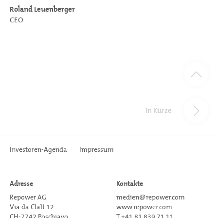
Roland Leuenberger
CEO
In Kürze
Investoren-Agenda
Impressum
Adresse
Kontakte
Repower AG
medien@repower.com
Via da Clalt 12
www.repower.com
CH-7742 Poschiavo
T +41 81 839 71 11