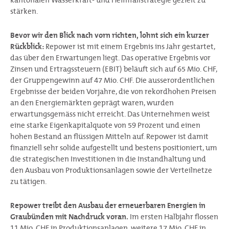
kantonalen Wasserkraft- und Heimfallstrategie gezielt zu
stärken.
Bevor wir den Blick nach vorn richten, lohnt sich ein kurzer
Rückblick:
Repower ist mit einem Ergebnis ins Jahr gestartet,
das über den Erwartungen liegt. Das operative Ergebnis vor
Zinsen und Ertragssteuern (EBIT) beläuft sich auf 65 Mio. CHF,
der Gruppengewinn auf 47 Mio. CHF. Die ausserordentlichen
Ergebnisse der beiden Vorjahre, die von rekordhohen Preisen
an den Energiemärkten geprägt waren, wurden
erwartungsgemäss nicht erreicht. Das Unternehmen weist
eine starke Eigenkapitalquote von 59 Prozent und einen
hohen Bestand an flüssigen Mitteln auf. Repower ist damit
finanziell sehr solide aufgestellt und bestens positioniert, um
die strategischen Investitionen in die Instandhaltung und
den Ausbau von Produktionsanlagen sowie der Verteilnetze
zu tätigen.
Repower treibt den Ausbau der erneuerbaren Energien in
Graubünden mit Nachdruck voran.
Im ersten Halbjahr flossen
11 Mio. CHF in Produktionsanlagen, weitere 17 Mio. CHF in