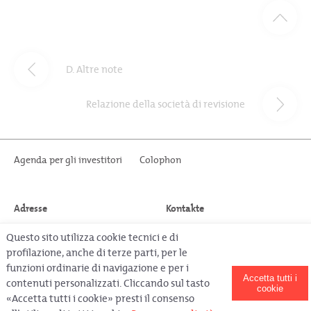
D. Altre note
Relazione della società di revisione
Agenda per gli investitori
Colophon
Adresse
Kontakte
Repower AG
medien@repower.com
Questo sito utilizza cookie tecnici e di
Via da Clalt 12
www.repower.com
profilazione, anche di terze parti, per le
CH-7742 Poschiavo
T +41 81 839 7111
funzioni ordinarie di navigazione e per i
Schweiz
Accetta tutti i
contenuti personalizzati. Cliccando sul tasto
cookie
«Accetta tutti i cookie» presti il consenso