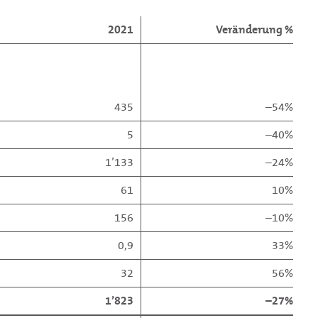
2021
Veränderung %
435
–54%
5
–40%
1’133
–24%
61
10%
156
–10%
0,9
33%
32
56%
1’823
–27%