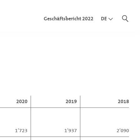
Geschäftsbericht 2022
DE
EN
IT
olgsrechnung
nz
onsolidierten Eigenkapitals
srechnung
dflussrechnung
nsstelle
idierten Jahresrechnung
2020
2019
2018
nsstelle
1’723
1’937
2’090