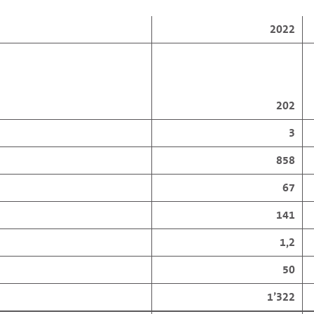
2022
202
3
858
67
141
1,2
50
1’322