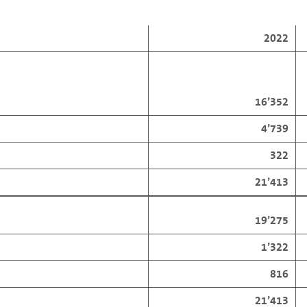
2022
16’352
4’739
322
21’413
19’275
1’322
816
21’413