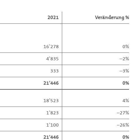
2021
Veränderung %
16’278
0%
4’835
–2%
333
–3%
21’446
0%
18’523
4%
1’823
–27%
1’100
–26%
21’446
0%