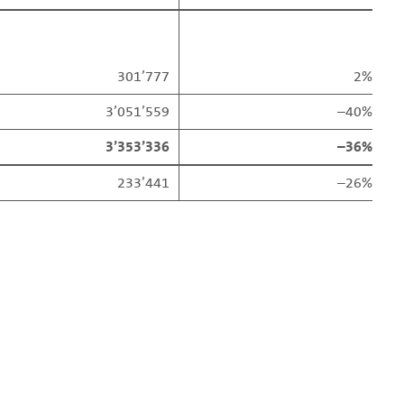
301’777
2%
3’051’559
–40%
3’353’336
–36%
233’441
–26%