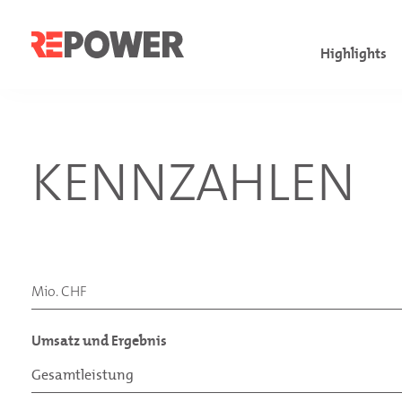
Highlights
Facts & Fig
Governanc
Finanzkom
KENNZAHLEN
Finanzkenn
Verwaltung
Konsolidie
Aktionärsbr
Geschäftsl
Jahresrech
Jahr im Übe
Nachhaltigk
Investoren
Mio. CHF
Umsatz und Ergebnis
Gesamtleistung