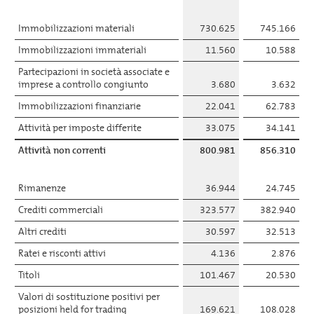
Immobilizzazioni materiali
730.625
745.166
Immobilizzazioni immateriali
11.560
10.588
Partecipazioni in società associate e
imprese a controllo congiunto
3.680
3.632
Immobilizzazioni finanziarie
22.041
62.783
Attività per imposte differite
33.075
34.141
Attività non correnti
800.981
856.310
Rimanenze
36.944
24.745
Crediti commerciali
323.577
382.940
Altri crediti
30.597
32.513
Ratei e risconti attivi
4.136
2.876
Titoli
101.467
20.530
Valori di sostituzione positivi per
posizioni held for trading
169.621
108.028