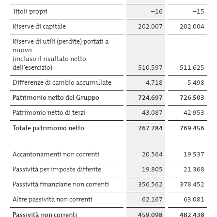
Titoli propri
–16
–15
Riserve di capitale
202.007
202.004
Riserve di utili (perdite) portati a
nuovo
(incluso il risultato netto
dell’esercizio)
510.597
511.625
Differenze di cambio accumulate
4.718
5.498
Patrimonio netto del Gruppo
724.697
726.503
Patrimonio netto di terzi
43.087
42.953
Totale patrimonio netto
767.784
769.456
Accantonamenti non correnti
20.564
19.537
Passività per imposte differite
19.805
21.368
Passività finanziarie non correnti
356.562
378.452
Altre passività non correnti
62.167
63.081
Passività non correnti
459.098
482.438