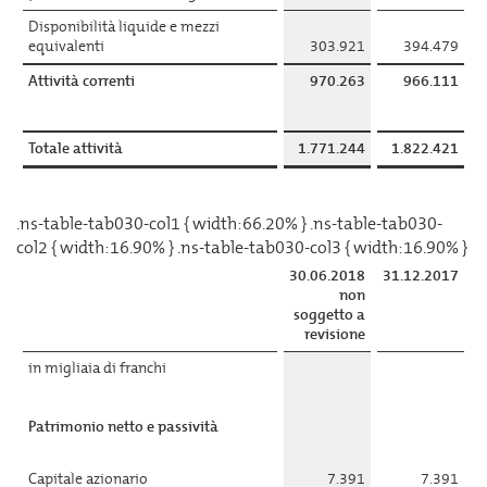
Disponibilità liquide e mezzi
equivalenti
303.921
394.479
Attività correnti
970.263
966.111
Totale attività
1.771.244
1.822.421
.ns-table-tab030-col1 { width:66.20% } .ns-table-tab030-
col2 { width:16.90% } .ns-table-tab030-col3 { width:16.90% }
30.06.2018
31.12.2017
non
soggetto a
revisione
in migliaia di franchi
Patrimonio netto e passività
Capitale azionario
7.391
7.391