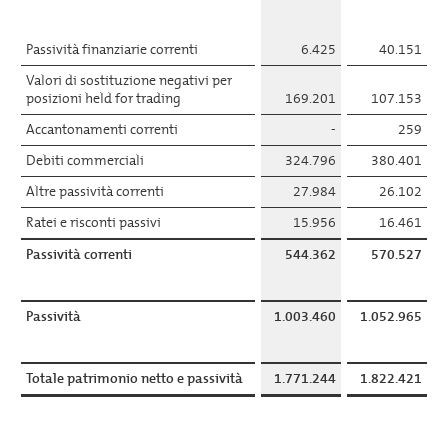
Passività finanziarie correnti
6.425
40.151
Valori di sostituzione negativi per
posizioni held for trading
169.201
107.153
Accantonamenti correnti
-
259
Debiti commerciali
324.796
380.401
Altre passività correnti
27.984
26.102
Ratei e risconti passivi
15.956
16.461
Passività correnti
544.362
570.527
Passività
1.003.460
1.052.965
Totale patrimonio netto e passività
1.771.244
1.822.421