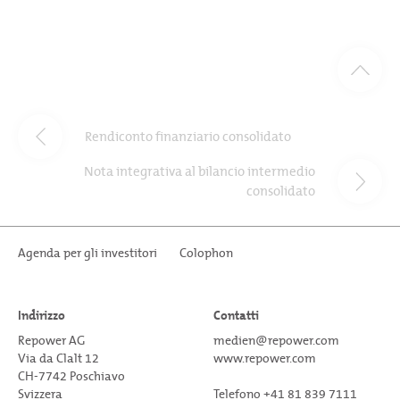
Rendiconto finanziario consolidato
Nota integrativa al bilancio intermedio
consolidato
Agenda per gli investitori
Colophon
Indirizzo
Contatti
Repower AG
medien@repower.com
Via da Clalt 12
www.repower.com
CH-7742 Poschiavo
Svizzera
Telefono +41 81 839 7111