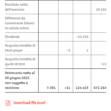
Risultato netto
Risultato netto
dell'esercizio
dell'esercizio
29.169
Differenze da
Differenze da
conversione bilanci
conversione bilanci
in valuta estera
in valuta estera
Dividendi
Dividendi
–33.259
Acquisto/vendita di
Acquisto/vendita di
titoli propri
titoli propri
–2
2
Acquisto/vendita di
Acquisto/vendita di
quote di terzi
quote di terzi
–22
Patrimonio netto al
Patrimonio netto al
30 giugno 2022
30 giugno 2022
non soggetto a
non soggetto a
revisione
revisione
7.391
–21
124.423
672.264