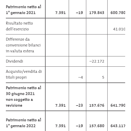
Patrimonio netto al
Patrimonio netto al
1° gennaio 2021
1° gennaio 2021
7.391
–19
179.843
600.780
Risultato netto
Risultato netto
dell'esercizio
dell'esercizio
41.010
Differenze da
Differenze da
conversione bilanci
conversione bilanci
in valuta estera
in valuta estera
Dividendi
Dividendi
–22.172
Acquisto/vendita di
Acquisto/vendita di
titoli propri
titoli propri
–4
5
Patrimonio netto al
Patrimonio netto al
30 giugno 2021
30 giugno 2021
non soggetto a
non soggetto a
revisione
revisione
7.391
–23
157.676
641.790
Patrimonio netto al
Patrimonio netto al
1° gennaio 2022
1° gennaio 2022
7.391
–19
157.680
643.117