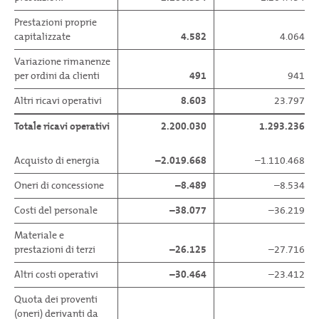
Prestazioni proprie
capitalizzate
4.582
4.064
Variazione rimanenze
per ordini da clienti
491
941
Altri ricavi operativi
8.603
23.797
Totale ricavi operativi
2.200.030
1.293.236
Acquisto di energia
–2.019.668
–1.110.468
Oneri di concessione
–8.489
–8.534
Costi del personale
–38.077
–36.219
Materiale e
prestazioni di terzi
–26.125
–27.716
Altri costi operativi
–30.464
–23.412
Quota dei proventi
(oneri) derivanti da