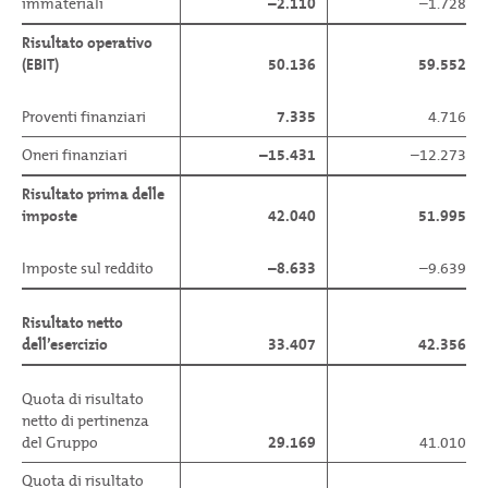
immateriali
–2.110
–1.728
Risultato operativo
(EBIT)
50.136
59.552
Proventi finanziari
7.335
4.716
Oneri finanziari
–15.431
–12.273
Risultato prima delle
imposte
42.040
51.995
Imposte sul reddito
–8.633
–9.639
Risultato netto
dell’esercizio
33.407
42.356
Quota di risultato
netto di pertinenza
del Gruppo
29.169
41.010
Quota di risultato