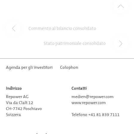
Commento al bilancio consolidato
Stato patrimoniale consolidato
Agenda per gli investitori
Colophon
Indirizzo
Contatti
Repower AG
medien@repower.com
Via da Clalt 12
www.repower.com
CH-7742 Poschiavo
Svizzera
Telefono +41 81 839 7111