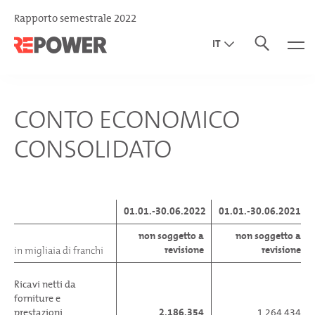
Rapporto semestrale 2022
IT
EN
DE
CONTO ECONOMICO
CONSOLIDATO
01.01.-30.06.2022
01.01.-30.06.2021
non soggetto a
non soggetto a
revisione
revisione
in migliaia di franchi
Ricavi netti da
forniture e
prestazioni
2.186.354
1.264.434