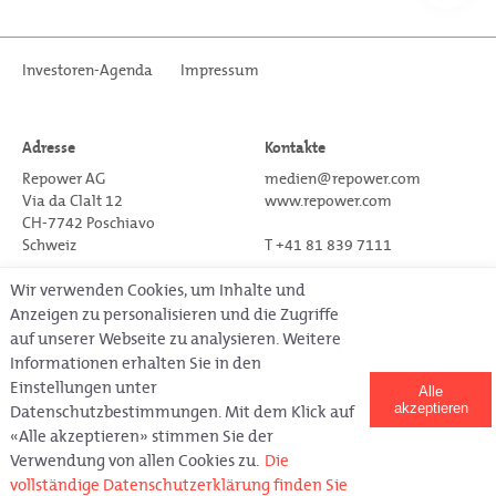
Investoren-Agenda
Impressum
Adresse
Kontakte
Repower AG
medien@repower.com
Via da Clalt 12
www.repower.com
CH-7742 Poschiavo
Schweiz
T +41 81 839 7111
Wir verwenden Cookies, um Inhalte und
Anzeigen zu personalisieren und die Zugriffe
Folgen Sie uns auf Social Media
auf unserer Webseite zu analysieren. Weitere
Informationen erhalten Sie in den
Einstellungen unter
Alle
akzeptieren
Datenschutzbestimmungen. Mit dem Klick auf
«Alle akzeptieren» stimmen Sie der
Copyright © Repower 2021.
All rights reserved.
Verwendung von allen Cookies zu.
Die
Letztes Update am 05.04.2022
vollständige Datenschutzerklärung finden Sie