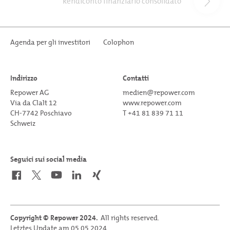
Rendiconto finanziario consolidato
Agenda per gli investitori
Colophon
Indirizzo
Contatti
Repower AG
medien@repower.com
Via da Clalt 12
www.repower.com
CH-7742 Poschiavo
T +41 81 839 71 11
Schweiz
Seguici sui social media
Copyright © Repower 2024.
All rights reserved.
Letztes Update am 05.05.2024