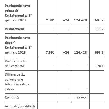
Patrimonio netto
Patrimonio netto
prima del
prima del
Restatement al 1°
Restatement al 1°
gennaio 2023
gennaio 2023
7.391
–24
124.428
683.924
Restatement
Restatement
-
-
-
11.204
Patrimonio netto
Patrimonio netto
dopo il
dopo il
Restatement al 1°
Restatement al 1°
gennaio 2023
gennaio 2023
7.391
–24
124.428
695.128
Risultato netto
Risultato netto
dell'esercizio
dell'esercizio
-
-
-
178.103
Differenze da
Differenze da
conversione
conversione
bilanci in valuta
bilanci in valuta
estera
estera
-
-
-
-
Dividendi
Dividendi
-
-
–36.954
-
Acquisto/vendita di
Acquisto/vendita di