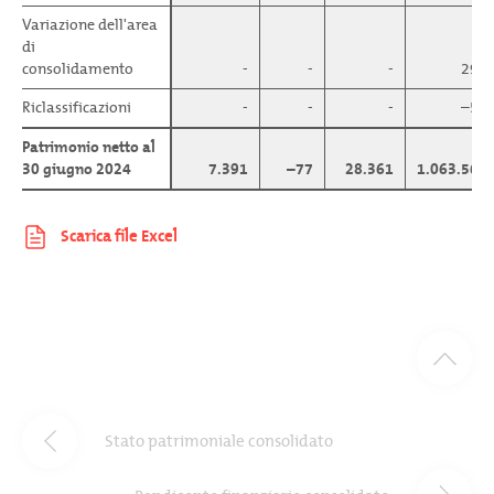
Variazione dell'area
Variazione dell'area
di
di
consolidamento
consolidamento
-
-
-
299
Riclassificazioni
Riclassificazioni
-
-
-
–59
Patrimonio netto al
Patrimonio netto al
30 giugno 2024
30 giugno 2024
7.391
–77
28.361
1.063.568
Stato patrimoniale consolidato