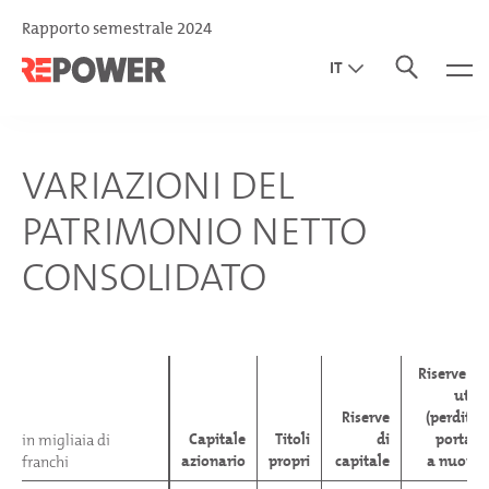
Rapporto semestrale 2024
IT
EN
DE
VARIAZIONI DEL
PATRIMONIO NETTO
CONSOLIDATO
Riserve di
utili
Riserve
(perdite)
Capitale
Titoli
di
portati
in migliaia di
in migliaia di
azionario
propri
capitale
a nuovo
franchi
franchi