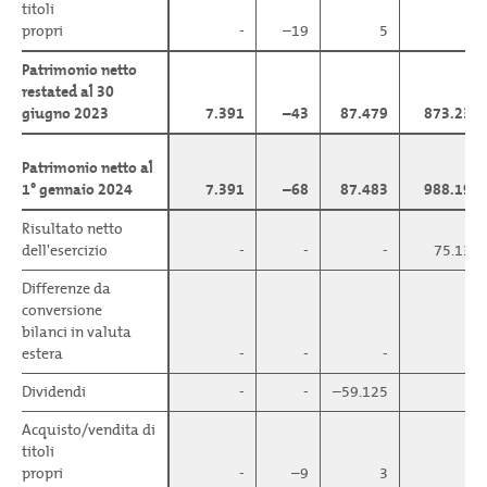
titoli
titoli
propri
propri
-
–19
5
-
Patrimonio netto
Patrimonio netto
restated al 30
restated al 30
giugno 2023
giugno 2023
7.391
–43
87.479
873.231
Patrimonio netto al
Patrimonio netto al
1° gennaio 2024
1° gennaio 2024
7.391
–68
87.483
988.195
Risultato netto
Risultato netto
dell'esercizio
dell'esercizio
-
-
-
75.133
Differenze da
Differenze da
conversione
conversione
bilanci in valuta
bilanci in valuta
estera
estera
-
-
-
-
Dividendi
Dividendi
-
-
–59.125
-
Acquisto/vendita di
Acquisto/vendita di
titoli
titoli
propri
propri
-
–9
3
-