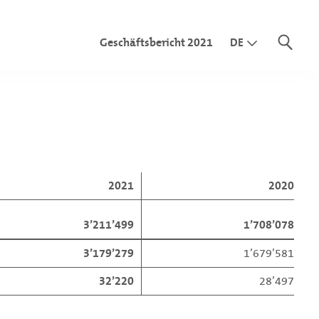
Geschäftsbericht 2021
DE
EN
IT
olgsrechnung
nz
onsolidierten Eigenkapitals
srechnung
dflussrechnung
nsstelle
2021
2020
idierten Jahresrechnung
3’211’499
1’708’078
nsstelle
3’179’279
1’679’581
32’220
28’497