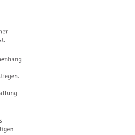
her
st.
mmenhang
tiegen.
haffung
s
tigen