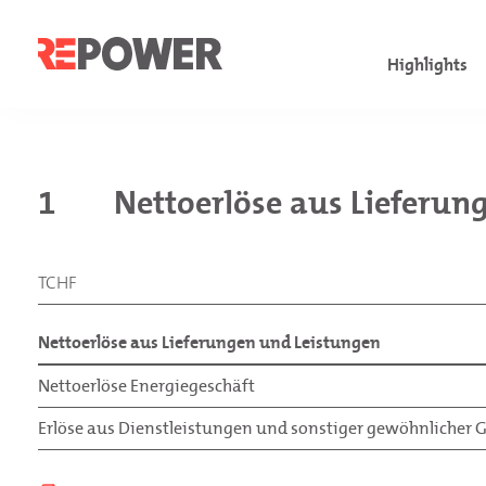
Highlights
Facts & Fig
Governanc
Finanzkom
1
Nettoerlöse aus Lieferun
Finanzkenn
Verwaltung
Konsolidie
Aktionärsbr
Geschäftsl
Jahresrech
TCHF
Jahr im Übe
Nachhaltigk
Investoren
Nettoerlöse aus Lieferungen und Leistungen
Nettoerlöse Energiegeschäft
Erlöse aus Dienstleistungen und sonstiger gewöhnlicher G